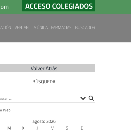
.com
ACIÓN
VENTANILLA ÚNICA
FARMACIAS
BUSCADOR
Volver Atrás
BÚSQUEDA
io Web
agosto 2026
M
X
J
V
S
D