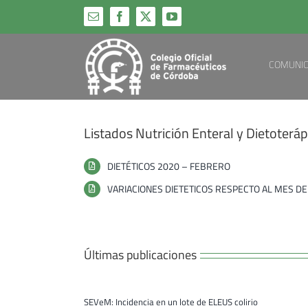
Saltar
al
Correo
Facebook
X
YouTube
electrónico
contenido
COMUNIC
Listados Nutrición Enteral y Dietoterá
DIETÉTICOS 2020 – FEBRERO
VARIACIONES DIETETICOS RESPECTO AL MES D
Últimas publicaciones
SEVeM: Incidencia en un lote de ELEUS colirio