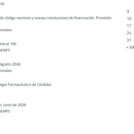
VEM
3
de código nacional y nuevas resoluciones de financiación. Previsión
10
17
cionales
24
31
Astral 150
« Jul
s AEMPS
 Agosto 2026.
cionales
legio Farmacéutico de Córdoba
. Junio de 2026
s AEMPS